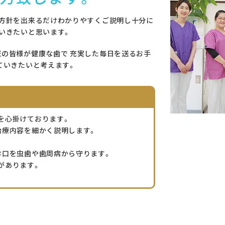
療方針を出来るだけわかりやすくご説明し十分に
予約のお電話はこちらから
いきたいと思います。
054-260-4636
tel.
の皆様が健康な歯で 充実した毎日を送るお手
（受付時間：9:00-18:45）
ていきたいと考えます。
〒421-0137 静岡県静岡市駿河区寺田111-３
を心掛けております。
治療内容を細かく説明します。
お口を虫歯や歯周病から守ります。
があります。