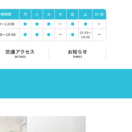
診察時間
月
火
水
木
金
土
日・祝
00〜
12:00
●
●
●
ー
●
●
ー
13:30〜
00〜
19:00
●
●
●
ー
●
ー
16:30
交通アクセス
お知らせ
access
news