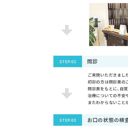
問診
STEP.02
ご来院いただきまし
初診の方は問診票の
問診票をもとに、自
治療についての不安
またわからないこと
お口の状態の検
STEP.03