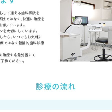
心して通える歯科医院を
予約のお電話はこちらから
医院ではなく、快適に治療を
054-260-4636
tel.
目指しています。
（受付時間：9:00-18:45）
ンを大切にしています。
〒421-0137 静岡県静岡市駿河区寺田111-３
ましたら、いつでもお気軽に
治療ではなく包括的歯科診療
の治療や応急処置にて
ご了承ください。
診療の流れ