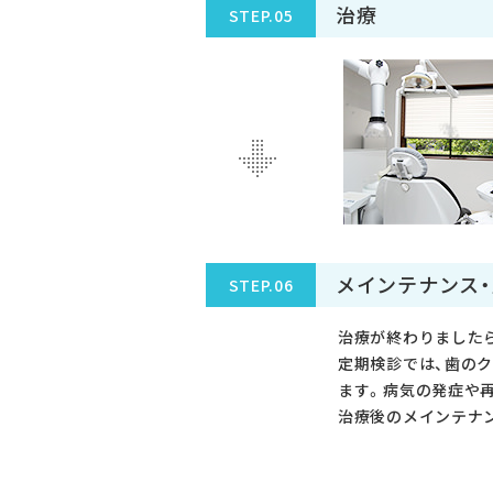
治療
STEP.05
メインテナンス
STEP.06
治療が終わりました
定期検診では、歯の
ます。病気の発症や
治療後のメインテナ