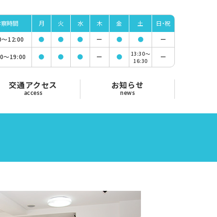
診察時間
月
火
水
木
金
土
日・祝
00〜
12:00
●
●
●
ー
●
●
ー
13:30〜
00〜
19:00
●
●
●
ー
●
ー
16:30
交通アクセス
お知らせ
access
news