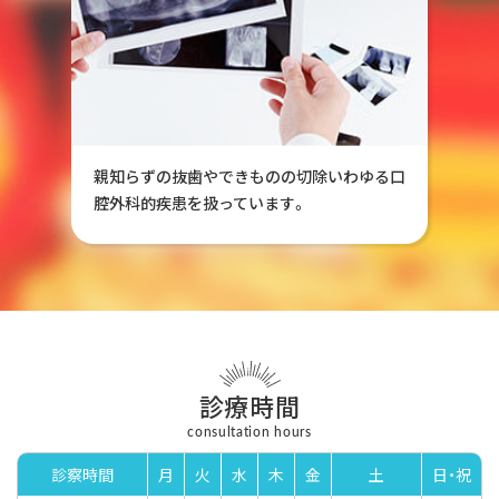
親知らずの抜歯やできものの切除いわゆる口
腔外科的疾患を扱っています。
診療時間
consultation hours
診察時間
月
火
水
木
金
土
日・祝