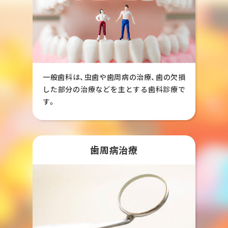
交通アクセス
お問い合わせ
予約のお電話はこちらから
054-260-4636
一般歯科は、虫歯や歯周病の治療、歯の欠損
tel.
した部分の治療などを主とする歯科診療で
（受付時間：9:00-18:45）
す。
〒421-0137 静岡県静岡市駿河区寺田111-３
歯周病治療