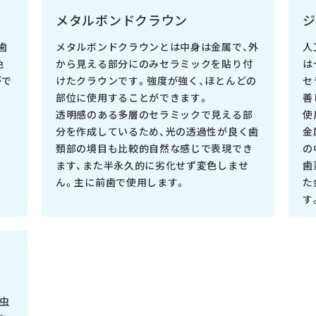
メタルボンドクラウン
ジ
歯
メタルボンドクラウンとは中身は金属で、外
人
色
から見える部分にのみセラミックを貼り付
は
がで
けたクラウンです。強度が強く、ほとんどの
セ
部位に使用することができます。
善
透明感のある多層のセラミックで見える部
使
分を作成しているため、光の透過性が良く歯
金
頚部の境目も比較的自然な感じで表現でき
の
ます、また半永久的に劣化せず変色しませ
歯
ん。主に前歯で使用します。
た
す
虫