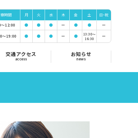
診察時間
月
火
水
木
金
土
日・祝
00〜
12:00
●
●
●
ー
●
●
ー
13:30〜
00〜
19:00
●
●
●
ー
●
ー
16:30
交通アクセス
お知らせ
access
news