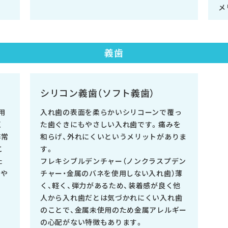
メ
義歯
シリコン義歯（ソフト義歯）
用
入れ歯の表面を柔らかいシリコーンで覆っ
く
た歯ぐきにもやさしい入れ歯です。痛みを
非常
和らげ、外れにくいというメリットがありま
こ
す。
た
フレキシブルデンチャー（ノンクラスプデン
じや
チャー・金属のバネを使用しない入れ歯）薄
く、軽く、弾力があるため、装着感が良く他
人から入れ歯だとは気づかれにくい入れ歯
のことで、金属未使用のため金属アレルギー
の心配がない特徴もあります。