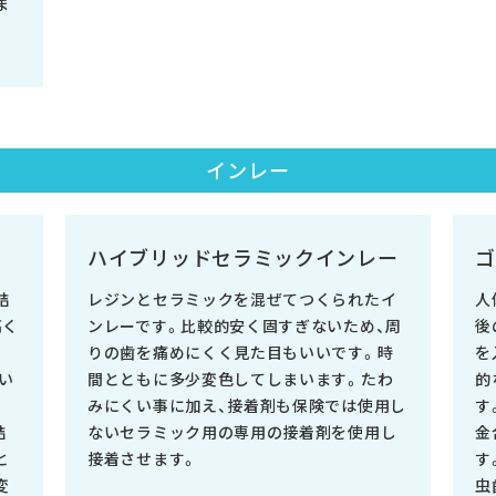
ま
インレー
ハイブリッドセラミックインレー
ゴ
詰
レジンとセラミックを混ぜてつくられたイ
人
高く
ンレーです。比較的安く固すぎないため、周
後
りの歯を痛めにくく見た目もいいです。時
を
い
間とともに多少変色してしまいます。たわ
的
。
みにくい事に加え、接着剤も保険では使用し
す
詰
ないセラミック用の専用の接着剤を使用し
金
と
接着させます。
す
変
虫