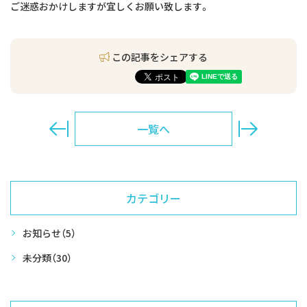
交通アクセス
ご迷惑おかけしますが宜しくお願い致します。
お問い合わせ
この記事をシェアする
予約のお電話はこちらから
054-260-4636
tel.
一覧へ
（受付時間：9:00-18:45）
〒421-0137 静岡県静岡市駿河区寺田111-３
カテゴリー
お知らせ
（5）
未分類
（30）