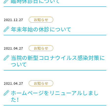
臨時休診日について
交通アクセス
お問い合わせ
2021.12.27
お知らせ
年末年始の休診について
予約のお電話はこちらから
054-260-4636
tel.
（受付時間：9:00-18:45）
2021.04.27
お知らせ
〒421-0137 静岡県静岡市駿河区寺田111-３
当院の新型コロナウイルス感染対策に
ついて
2021.04.27
お知らせ
ホームページをリニューアルしまし
た！