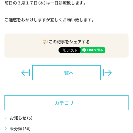
交通アクセス
前日の３月１７日（木）は一日診療致します。
お問い合わせ
ご迷惑をおかけしますが宜しくお願い致します。
予約のお電話はこちらから
この記事をシェアする
054-260-4636
tel.
（受付時間：9:00-18:45）
〒421-0137 静岡県静岡市駿河区寺田111-３
一覧へ
カテゴリー
お知らせ
（5）
未分類
（30）